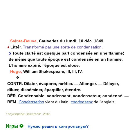
Sainte-Beuve,
Causeries du lundi, 10 déc. 1849.
♦
Littér.
Transformé par une sorte de condensation.
5
Toute clarté est quelque part condensée en une flamme;
de même que toute époque est condensée en un homme.
L'homme expiré, l'époque est close.
Hugo,
William Shakespeare, III, III, IV.
❖
CONTR.
Dilater, évaporer, raréfier. — Allonger. — Délayer,
diluer, disséminer, éparpiller, étendre.
DÉR.
Condensable, condensant, condensateur, condensé. —
REM.
Condensation
vient du latin,
condenseur
de l'anglais.
Encyclopédie Universelle
.
2012
.
Игры ⚽
Нужно решить контрольную?