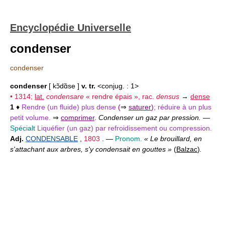
Encyclopédie Universelle
condenser
condenser
condenser
[ kɔ̃dɑ̃se ]
v. tr.
<conjug. : 1>
• 1314;
lat.
condensare
« rendre épais », rac.
densus
→
dense
1
♦
Rendre (un fluide) plus dense
(
⇒
saturer
)
; réduire à un plus
petit volume.
⇒
comprimer
.
Condenser un gaz par pression.
—
Spécialt
Liquéfier (un gaz) par refroidissement ou compression.
Adj.
CONDENSABLE
,
1803
. —
Pronom.
« Le brouillard, en
s'attachant aux arbres, s'y condensait en gouttes »
(
Balzac
)
.