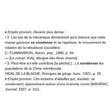
♦
Emploi pronom.
Devenir plus dense :
•
2. Les lois de la mécanique démontrent qu'à mesure que cette
masse gazeuse
se condense
et se rapetisse, le mouvement de
rotation de la nébuleuse s'accélère.
C. FLAMMARION,
Astron. pop.,
1880, p. 94.
—
[Le compl. d'obj. désigne des êtres vivants] :
•
3. Peut-être a-t-elle contribué [la pêche] (...) à
condenser
les
populations
de la Chine méridionale.
VIDAL DE LA BLACHE,
Principes de géogr. hum.,
1921, p. 30.
♦
Emploi pronom.
Ces essaims d'abeilles qui, soudain, se
condensent, épaississent autour d'une branche morte
(MAURIAC,
Journal,
1937, p. 111).