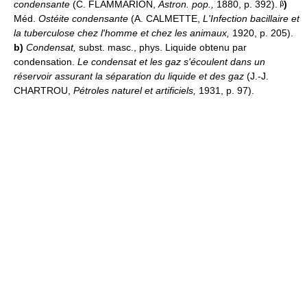
condensante
(C. FLAMMARION,
Astron. pop.,
1880, p. 392).
)
Méd.
Ostéite condensante
(A. CALMETTE,
L'Infection bacillaire et
la tuberculose chez l'homme et chez les animaux,
1920, p. 205).
b)
Condensat,
subst. masc., phys. Liquide obtenu par
condensation.
Le condensat et les gaz s'écoulent dans un
réservoir assurant la séparation du liquide et des gaz
(J.-J.
CHARTROU,
Pétroles naturel et artificiels,
1931, p. 97).