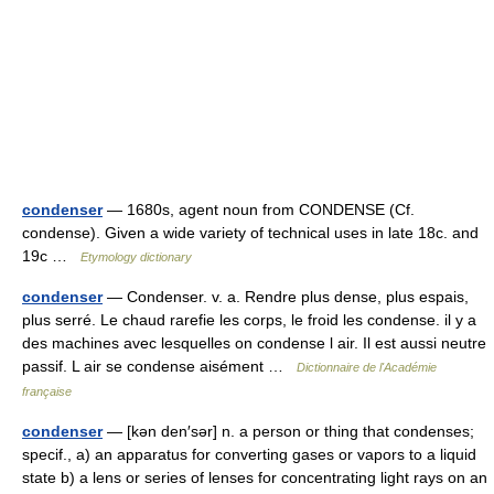
condenser
— 1680s, agent noun from CONDENSE (Cf.
condense). Given a wide variety of technical uses in late 18c. and
19c …
Etymology dictionary
condenser
— Condenser. v. a. Rendre plus dense, plus espais,
plus serré. Le chaud rarefie les corps, le froid les condense. il y a
des machines avec lesquelles on condense l air. Il est aussi neutre
passif. L air se condense aisément …
Dictionnaire de l'Académie
française
condenser
— [kən den′sər] n. a person or thing that condenses;
specif., a) an apparatus for converting gases or vapors to a liquid
state b) a lens or series of lenses for concentrating light rays on an