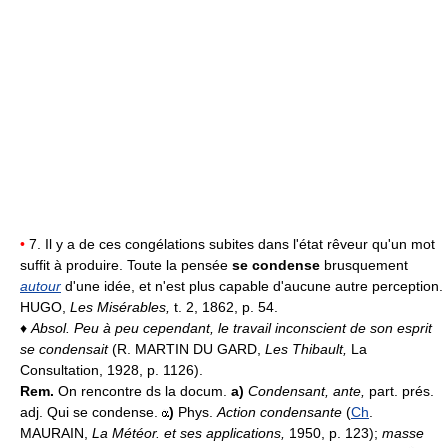
•
7. Il y a de ces congélations subites dans l'état rêveur qu'un mot
suffit à produire. Toute la pensée
se condense
brusquement
autour
d'une idée, et n'est plus capable d'aucune autre perception.
HUGO,
Les Misérables,
t. 2, 1862, p. 54.
♦
Absol.
Peu à peu cependant, le travail inconscient de son esprit
se condensait
(R. MARTIN DU GARD,
Les Thibault,
La
Consultation, 1928, p. 1126).
Rem.
On rencontre ds la docum.
a)
Condensant, ante,
part. prés.
adj. Qui se condense.
)
Phys.
Action condensante
(
Ch
.
MAURAIN,
La Météor. et ses applications,
1950, p. 123);
masse