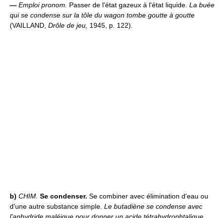
—
Emploi pronom.
Passer de l'état gazeux à l'état liquide.
La buée
qui se condense sur la tôle du wagon tombe goutte à goutte
(VAILLAND,
Drôle de jeu,
1945, p. 122).
b)
CHIM.
Se condenser.
Se combiner avec élimination d'eau ou
d'une autre substance simple.
Le butadiène se condense avec
l'anhydride maléique pour donner un acide tétrahydrophtalique