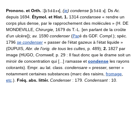
Prononc. et Orth. :
[
],
(
je
) condense
[
]. Ds
Ac.
depuis 1694.
Étymol. et Hist. 1.
1314
condansee
« rendre un
corps plus dense, par le rapprochement des molécules » (H. DE
MONDEVILLE,
Chirurgie,
1679 ds T.-L. [en parlant de la croûte
d'un ulcère]); av. 1590
condenser
(
Par
é ds GDF.
Compl.
); spéc.
1796
se condenser
« passer de l'état gazeux à l'état liquide »
(DUPUIS,
Abr. de l'orig. de tous les cultes,
p. 489);
2.
1827 par
image (HUGO,
Cromwell,
p. 29 : Il faut donc que le drame soit un
miroir de concentration qui [...] ramasse et
condense
les rayons
colorants). Empr. au lat. class.
condensare
« presser, serrer »
notamment certaines substances (marc des raisins,
fromage
,
etc
.).
Fréq. abs. littér.
Condenser
: 179.
Condensant
: 10.