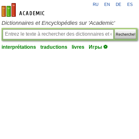
RU
EN
DE
ES
fr-academic.com
Dictionnaires et Encyclopédies sur 'Academic'
Recherche!
interprétations
traductions
livres
Игры ⚽