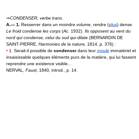
⇒
CONDENSER,
verbe trans.
A.— 1.
Resserrer dans un moindre volume, rendre (
plus
) dense.
Le froid condense les corps
(
Ac.
1932).
Ils opposent au vent du
nord qui condense, celui du sud qui dilate
(BERNARDIN DE
SAINT-PIERRE,
Harmonies de la nature,
1814, p. 376) :
•
1. Serait-il possible de
condenser
dans leur
moule
immatériel et
insaisissable quelques éléments purs de la matière, qui lui fassent
reprendre une existence visible...
NERVAL,
Faust,
1840, introd., p. 14.