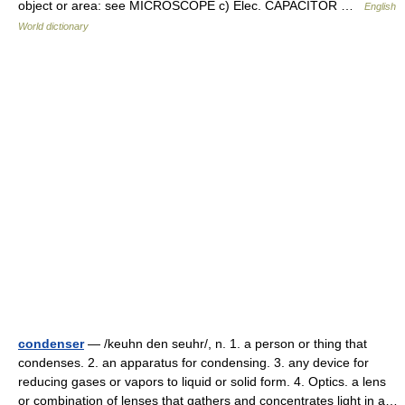
object or area: see MICROSCOPE c) Elec. CAPACITOR …
English
World dictionary
condenser
— /keuhn den seuhr/, n. 1. a person or thing that
condenses. 2. an apparatus for condensing. 3. any device for
reducing gases or vapors to liquid or solid form. 4. Optics. a lens
or combination of lenses that gathers and concentrates light in a…