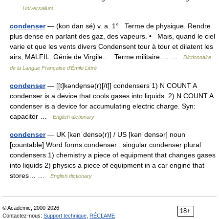
…
Universalium
condenser
— (kon dan sé) v. a. 1° Terme de physique. Rendre
plus dense en parlant des gaz, des vapeurs. • Mais, quand le ciel
varie et que les vents divers Condensent tour à tour et dilatent les
airs, MALFIL. Génie de Virgile.. Terme militaire.… …
Dictionnaire
de la Langue Française d'Émile Littré
condenser
— [[t]kənde̱nsə(r)[/t]] condensers 1) N COUNT A
condenser is a device that cools gases into liquids. 2) N COUNT A
condenser is a device for accumulating electric charge. Syn:
capacitor …
English dictionary
condenser
— UK [kənˈdensə(r)] / US [kənˈdensər] noun
[countable] Word forms condenser : singular condenser plural
condensers 1) chemistry a piece of equipment that changes gases
into liquids 2) physics a piece of equipment in a car engine that
stores… …
English dictionary
© Academic, 2000-2026
18+
Contactez-nous:
Support technique
,
RÉCLAME