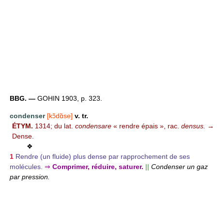
BBG. —
GOHIN 1903, p. 323.
condenser
[kɔ̃dɑ̃se]
v. tr.
ÉTYM.
1314; du lat.
condensare
« rendre épais », rac.
densus.
→
Dense.
❖
1
Rendre (un fluide) plus dense par rapprochement de ses
molécules.
⇒
Comprimer, réduire, saturer.
||
Condenser un gaz
par pression.