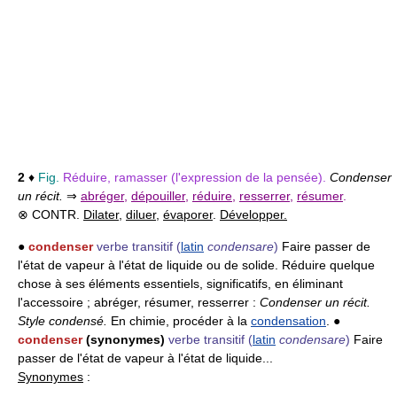
2
♦
Fig.
Réduire, ramasser (l'expression de la pensée).
Condenser
un récit.
⇒
abréger
,
dépouiller
,
réduire
,
resserrer
,
résumer
.
⊗ CONTR.
Dilater
,
diluer
,
évaporer
.
Développer.
●
condenser
verbe transitif
(
latin
condensare
)
Faire passer de
l'état de vapeur à l'état de liquide ou de solide. Réduire quelque
chose à ses éléments essentiels, significatifs, en éliminant
l'accessoire ; abréger, résumer, resserrer :
Condenser un récit.
Style condensé.
En chimie, procéder à la
condensation
. ●
condenser
(synonymes)
verbe transitif
(
latin
condensare
)
Faire
passer de l'état de vapeur à l'état de liquide...
Synonymes
: