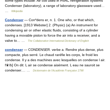
some types include: Air coil used in HVAC refrigeration systems
Condenser (laboratory), a range of laboratory glassware used…
…
Wikipedia
Condenser
— Con*dens er, n. 1. One who, or that which,
condenses. [1913 Webster] 2. (Physic) (a) An instrument for
condensing air or other elastic fluids, consisting of a cylinder
having a movable piston to force the air into a receiver, and a
valve to… …
The Collaborative International Dictionary of English
condenser
— CONDENSER. verbe a. Rendre plus dense, plus
compacte, plus serré. Le chaud raréfie les corps, le froid les
condense. Il y a des machines avec lesquelles on condense l air.
f♛/b] On dit: L air se condense aisément. L eau ne sauroit se
condenser.… …
Dictionnaire de l'Académie Française 1798