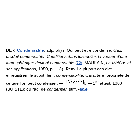
DÉR.
Condensable
, adj., phys. Qui peut être condensé.
Gaz,
produit condensable.
Conditions dans lesquelles la vapeur d'eau
atmosphérique devient condensable
(
Ch
. MAURAIN,
La Météor. et
ses applications,
1950, p. 118).
Rem.
La plupart des dict.
enregistrent le subst. fém.
condensabilité.
Caractère, propriété de
re
ce que l'on peut condenser.
—
[
].
—
1
attest. 1803
(BOISTE); du rad. de
condenser,
suff.
-
able
.