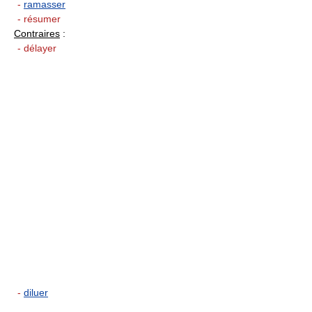
-
ramasser
- résumer
Contraires
:
- délayer
-
diluer